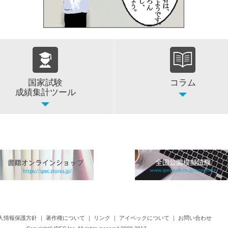
国家試験
コラム
成績集計ツール
人情報保護方針
｜
著作権について
｜
リンク
｜
アイペックについて
｜
お問い合わせ