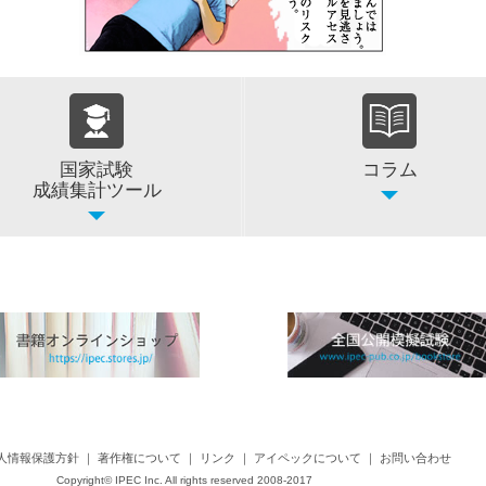
国家試験
コラム
成績集計ツール
人情報保護方針
｜
著作権について
｜
リンク
｜
アイペックについて
｜
お問い合わせ
Copyright©
IPEC Inc.
All rights reserved 2008-2017